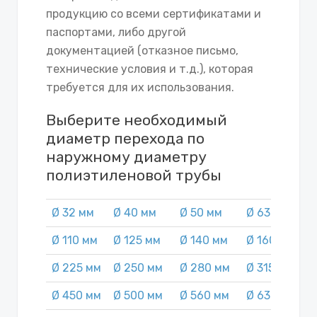
продукцию со всеми сертификатами и
паспортами, либо другой
документацией (отказное письмо,
технические условия и т.д.), которая
требуется для их использования.
Выберите необходимый
диаметр перехода по
наружному диаметру
полиэтиленовой трубы
Ø 32 мм
Ø 40 мм
Ø 50 мм
Ø 63 мм
Ø
Ø 110 мм
Ø 125 мм
Ø 140 мм
Ø 160 мм
Ø
Ø 225 мм
Ø 250 мм
Ø 280 мм
Ø 315 мм
Ø
Ø 450 мм
Ø 500 мм
Ø 560 мм
Ø 630 мм
Ø