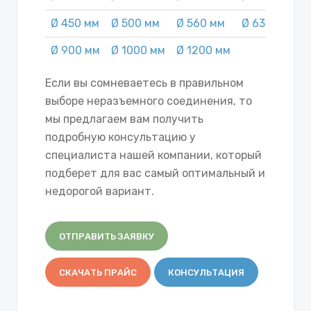
Ø 450 мм
Ø 500 мм
Ø 560 мм
Ø 630 мм
Ø
Ø 900 мм
Ø 1000 мм
Ø 1200 мм
Если вы сомневаетесь в правильном
выборе неразъемного соединения, то
мы предлагаем вам получить
подробную консультацию у
специалиста нашей компании, который
подберет для вас самый оптимальный и
недорогой вариант.
ОТПРАВИТЬ ЗАЯВКУ
СКАЧАТЬ ПРАЙС
КОНСУЛЬТАЦИЯ