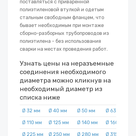
поставляться с приваренной
полиэтиленовой втулкой и одетым
стальным свободным фланцем, что
бывает необходимым при монтаже
сборно-разборных трубопроводов из
полиэтилена - без использования
сварки на местах проведения работ.
Узнать цены на неразъемные
соединения необходимого
диаметра можно кликнув на
необходимый диаметр из
списка ниже
Ø 32 мм
Ø 40 мм
Ø 50 мм
Ø 63 мм
Ø
Ø 110 мм
Ø 125 мм
Ø 140 мм
Ø 160 мм
Ø
Ø 225 мм
Ø 250 мм
Ø 280 мм
Ø 315 мм
Ø