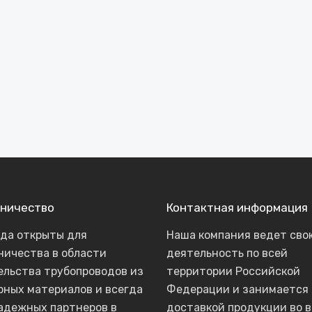
ничество
Контактная информация
гда открыты для
Наша компания ведет сво
ничества в области
деятельность по всей
ельства трубопроводов из
территории Российской
рных материалов и всегда
Федерации и занимается
адежных партнеров в
доставкой продукции во в